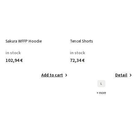
Sakura WFFP Hoodie
Tencel Shorts
Au
in stock
in stock
t
102,94 €
72,34 €
7
Add to cart
Detail
L
+ more