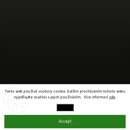
Follow on Instagram
Tento web používá soubory cookie. Dalším procházením tohoto webu
vyjadřujete souhlas s jejich používáním.. Více informací
zde
.
Copyright 2026
hockeywifey.com
. All rights reserved.
Settings
Vytvořil
Shoptet
| Design
Shoptak.cz
Accept