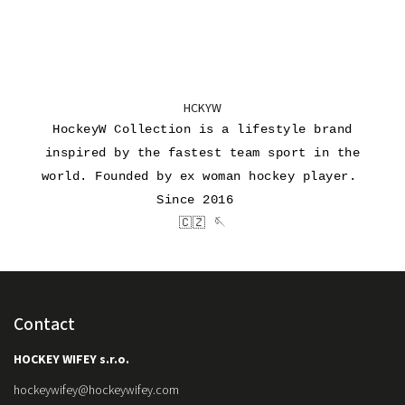
HCKYW
HockeyW Collection is a lifestyle brand
inspired by the fastest team sport in the
world. Founded by ex woman hockey player.
Since 2016
🇨🇿 🪡
Contact
HOCKEY WIFEY s.r.o.
hockeywifey
@
hockeywifey.com