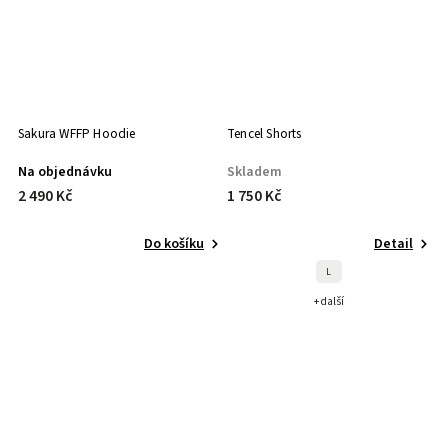
Sakura WFFP Hoodie
Tencel Shorts
Au
Na objednávku
Skladem
N
2 490 Kč
1 750 Kč
1
Do košíku
Detail
L
+ další