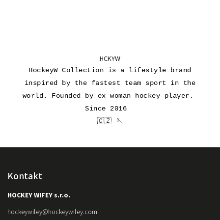
HCKYW
HockeyW Collection is a lifestyle brand
inspired by the fastest team sport in the
world. Founded by ex woman hockey player.
Since 2016
🇨🇿 🪡
Kontakt
HOCKEY WIFEY s.r.o.
hockeywifey
@
hockeywifey.com