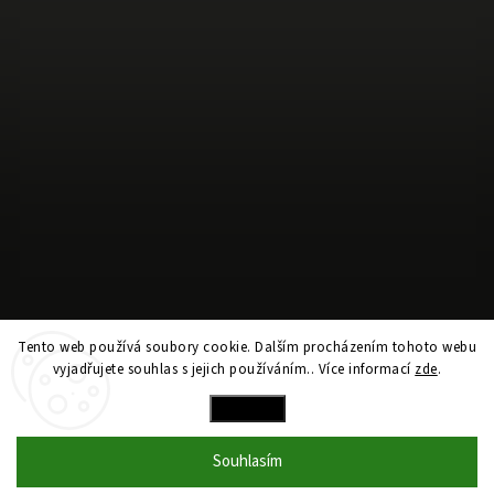
Sledovat na Instagramu
Tento web používá soubory cookie. Dalším procházením tohoto webu
vyjadřujete souhlas s jejich používáním.. Více informací
zde
.
Copyright 2026
hockeywifey.com
. Všechna práva vyhrazena.
Nastavení
Vytvořil
Shoptet
| Design
Shoptak.cz
Souhlasím