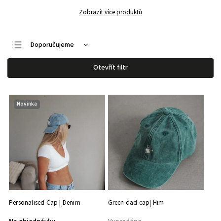
Zobrazit více produktů
Doporučujeme
Nejlevnější
Otevřít filtr
Nejdražší
Nejprodávanější
Novinka
Abecedně
Personalised Cap | Denim
Green dad cap| Him