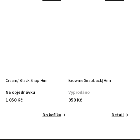
Cream/ Black Snap Him
Brownie Snapback| Him
Na objednávku
Vyprodáno
1 050 Kč
950 Kč
Do košíku
Detail