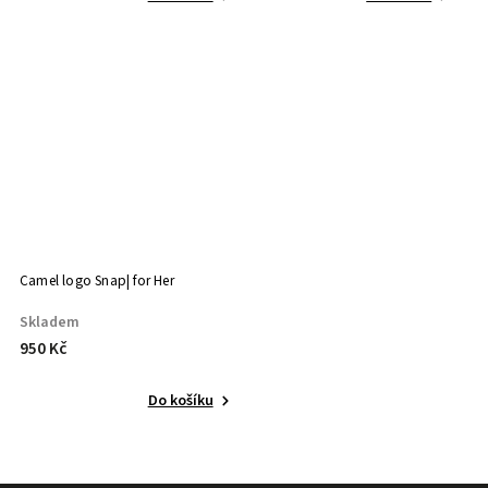
Camel logo Snap| for Her
Skladem
950 Kč
Do košíku