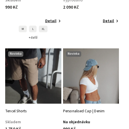
Skladem
Vyprodáno
990 Kč
2 090 Kč
Detail
Detail
M
L
XL
+ další
Novinka
Novinka
Tencel Shorts
Personalised Cap | Denim
Skladem
Na objednávku