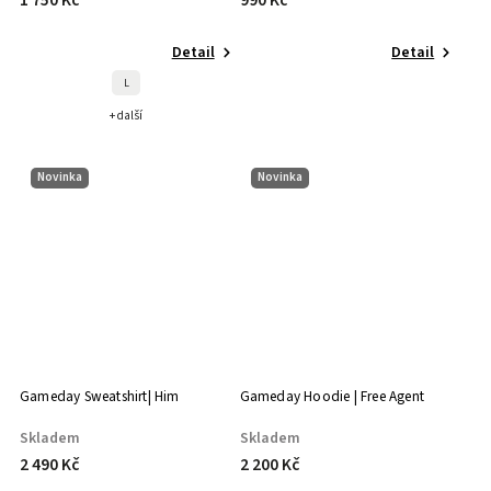
1 750 Kč
990 Kč
Detail
Detail
L
+ další
Novinka
Novinka
Gameday Sweatshirt| Him
Gameday Hoodie | Free Agent
Skladem
Skladem
2 490 Kč
2 200 Kč