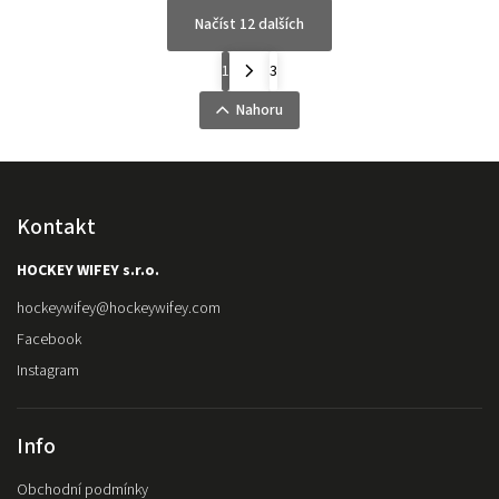
Načíst 12 dalších
1
3
Nahoru
Kontakt
HOCKEY WIFEY s.r.o.
hockeywifey
@
hockeywifey.com
Facebook
Instagram
Info
Obchodní podmínky