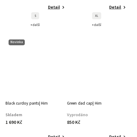
Detail
Detail
S
XL
+ další
+ další
Novinka
Black curdoy pants| Him
Green dad cap| Him
Skladem
Vyprodáno
1 690 Kč
850 Kč
Detail
Detail