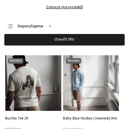
Zobrazit více produktů
Doporučujeme
Nejlevnější
Otevřít filtr
Nejdražší
Nejprodávanější
Novinka
Novinka
Abecedně
Buchta Tee 26
Baby Blue Hockey Crewneck| Him