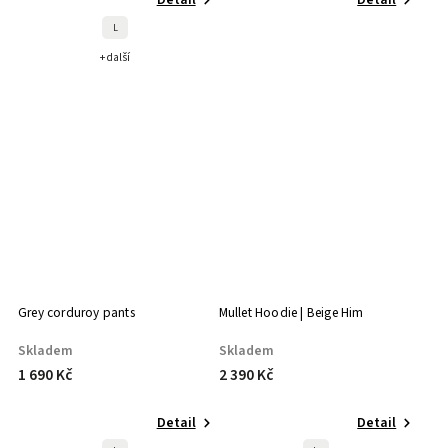
L
+ další
Grey corduroy pants
Mullet Hoodie | Beige Him
Skladem
Skladem
1 690 Kč
2 390 Kč
Detail
Detail