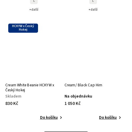
L
L
+ další
+ další
HCKYW x Český
Hokej
Cream White Beanie HCKYW x
Cream/ Black Cap Him
Český Hokej
Skladem
Na objednávku
830 Kč
1 050 Kč
Do košíku
Do košíku