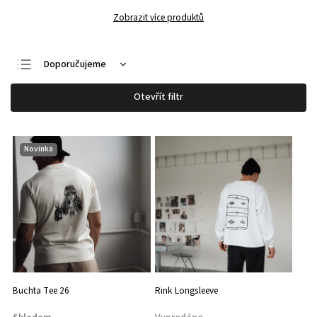
Zobrazit více produktů
Doporučujeme
Nejlevnější
Otevřít filtr
Nejdražší
Nejprodávanější
Novinka
Abecedně
Buchta Tee 26
Rink Longsleeve