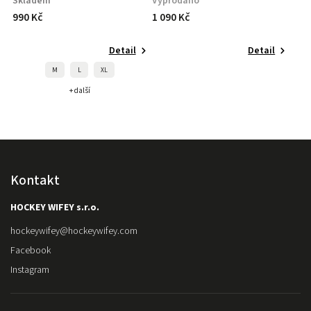
Skladem
Vyprodáno
990 Kč
1 090 Kč
Detail
Detail
M
L
XL
+ další
Kontakt
HOCKEY WIFEY s.r.o.
hockeywifey
@
hockeywifey.com
Facebook
Instagram