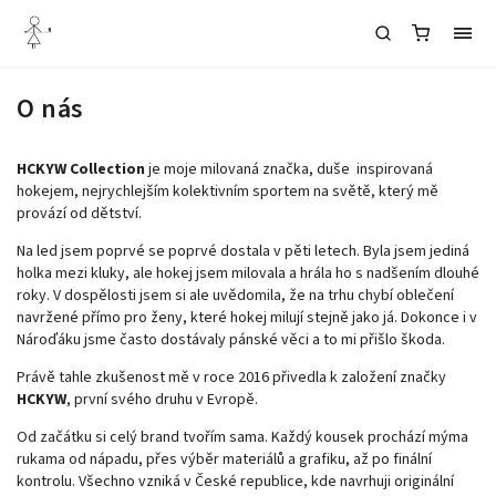
O nás
HCKYW Collection
je moje milovaná značka, duše inspirovaná
hokejem, nejrychlejším kolektivním sportem na světě, který mě
provází od dětství.
Na led jsem poprvé se poprvé dostala v pěti letech. Byla jsem jediná
holka mezi kluky, ale hokej jsem milovala a hrála ho s nadšením dlouhé
roky. V dospělosti jsem si ale uvědomila, že na trhu chybí oblečení
navržené přímo pro ženy, které hokej milují stejně jako já. Dokonce i v
Nároďáku jsme často dostávaly pánské věci a to mi přišlo škoda.
Právě tahle zkušenost mě v roce 2016 přivedla k založení značky
HCKYW
, první svého druhu v Evropě.
Od začátku si celý brand tvořím sama. Každý kousek prochází mýma
rukama od nápadu, přes výběr materiálů a grafiku, až po finální
kontrolu. Všechno vzniká v České republice, kde navrhuji originální