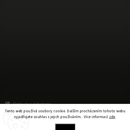
Sledovat na Instagramu
Tento web používá soubory cookie. Dalším procházením tohoto webu
vyjadřujete souhlas s jejich používáním.. Více informací
zde
.
Copyright 2026
hockeywifey.com
. Všechna práva vyhrazena.
Nastavení
Vytvořil
Shoptet
| Design
Shoptak.cz