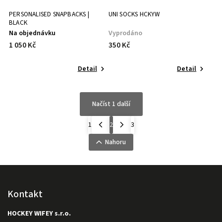
PERSONALISED SNAPBACKS |
UNI SOCKS HCKYW
BLACK
Na objednávku
Vyprodáno
1 050 Kč
350 Kč
Detail
Detail
Načíst 1 další
1
2
3
Nahoru
Kontakt
HOCKEY WIFEY s.r.o.