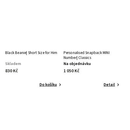
Black Beanie| Short Size for Him
Personalised Snapback MINI
Number| Classics
Skladem
Na objednávku
830 Kč
1 050 Kč
Do košíku
Detail