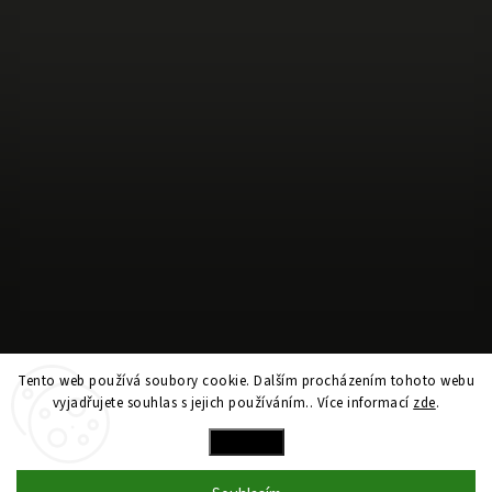
Sledovat na Instagramu
Tento web používá soubory cookie. Dalším procházením tohoto webu
vyjadřujete souhlas s jejich používáním.. Více informací
zde
.
Copyright 2026
hockeywifey.com
. Všechna práva vyhrazena.
Nastavení
Vytvořil
Shoptet
| Design
Shoptak.cz