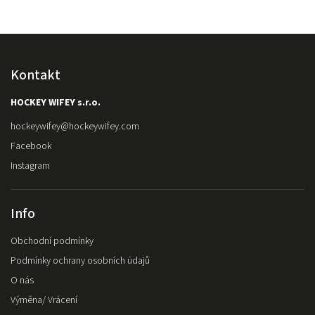
Kontakt
HOCKEY WIFEY s.r.o.
hockeywifey
@
hockeywifey.com
Facebook
Instagram
Info
Obchodní podmínky
Podmínky ochrany osobních údajů
O nás
Výměna/ Vrácení