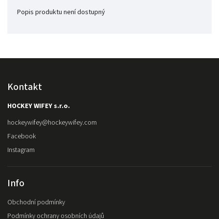
Popis produktu není dostupný
Kontakt
HOCKEY WIFEY s.r.o.
hockeywifey
@
hockeywifey.com
Facebook
Instagram
Info
Obchodní podmínky
Podmínky ochrany osobních údajů