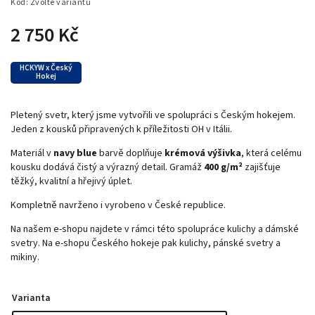
Kód:
Zvolte variantu
2 750 Kč
HCKYW x Český
Hokej
Pletený svetr, který jsme vytvořili ve spolupráci s Českým hokejem.
Jeden z kousků připravených k příležitosti OH v Itálii.
Materiál v
navy blue
barvě doplňuje
krémová výšivka
, která celému
kousku dodává čistý a výrazný detail. Gramáž
400 g/m²
zajišťuje
těžký, kvalitní a hřejivý úplet.
Kompletně navrženo i vyrobeno v České republice.
Na našem e‑shopu najdete v rámci této spolupráce kulichy a dámské
svetry. Na e‑shopu Českého hokeje pak kulichy, pánské svetry a
mikiny.
Varianta