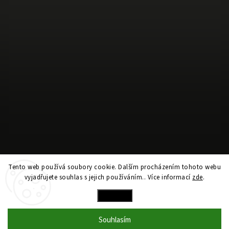
Sledovat na Instagramu
Tento web používá soubory cookie. Dalším procházením tohoto webu
vyjadřujete souhlas s jejich používáním.. Více informací
zde
.
Copyright 2026
hockeywifey.com
. Všechna práva vyhrazena.
Nastavení
Vytvořil
Shoptet
| Design
Shoptak.cz
Souhlasím