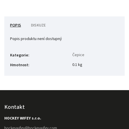
POPIS
DISKUZE
Popis produktu není dostupný
Čepice
Kategorie
:
0.1 kg
Hmotnost
:
Kontakt
HOCKEY WIFEY s.r.o.
hockeywifey
@
hockeywifey.com