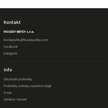
Kontakt
HOCKEY WIFEY s.r.o.
hockeywifey
@
hockeywifey.com
Facebook
Instagram
Info
Obchodní podmínky
Podmínky ochrany osobních údajů
O nás
Výměna/ Vrácení